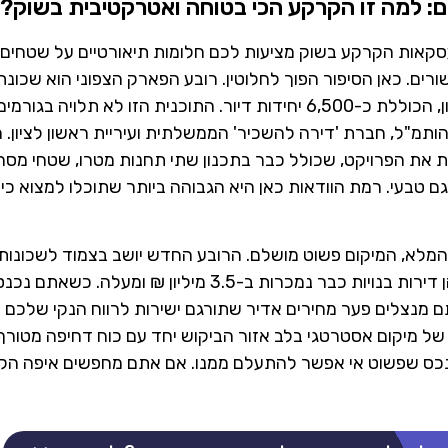
רים: למה זו הקרקע הכי בטוחה ואטרקטיבית בשוק?
עסקאות הקרקע בשוק מציעות לכם חלומות תיאורטיים על שטחים
רים. כאן הסיפור הפוך לחלוטין. רובע הפארק הצפוני הוא שכונ
הרשמית של ראשון לציון, הכוללת כ-6,500 יחידות דיור. התוכנית הזו לא תלוי
הותמ"ל, חברת 'דירה להשכיר' הממשלתית ועיריית ראשון לציון. 
ות את הפרויקט, שכולל כבר בתכנון שתי תחנות מטרו, שטחי מסח
גם טבעי. רמת הוודאות כאן היא הגבוהה ביותר שתוכלו למצוא כי
 המלא, המיקום פשוט מושלם. הרובע החדש יושב בצמוד לשכונו
'נוריות' ו'נרקיסים', שבהן דירות בנויות כבר נמכרות ב-3.5 מיליון ₪ ומעל
 ה-Pre-Sale, אתם מנצלים פער מחירים אדיר שתורגם ישירות לרווח הנקי של
של מיקום אסטרטגי בלב אזור הביקוש יחד עם כוח דחיפה מטור
כס שפשוט אי אפשר להתעלם ממנו. אם אתם מחפשים איפה הקאץ