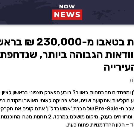
קרקע פרטית בטאבו מ-,000
דאות הגבוהה ביותר, שנדחפת 
ירייה
0
ומפחדים מהבטחות באוויר? רובע הפארק הצפוני בראשון לציון ה
 חקלאית שתקועה שנים, אלא פרויקט לאומי מאושר ומקודם במס
ידי הותמ"ל והעירייה. בשלב ה-Pre-Sale של חברת 'אמש נדל"ן' אתם קונים את 
חוסכים את רווחי הקבלן ומרוויחים בענק. מיקום מושלם במרכז, 2 ת
ד – חלון ההזדמנויות פתוח כעת.