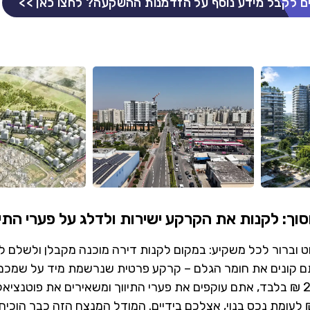
ים לקבל מידע נוסף על הזדמנות ההשקעה? לחצו כאן >>
ך: לקנות את הקרקע ישירות ולדלג על פערי התיו
וט וברור לכל משקיע: במקום לקנות דירה מוכנה מקבלן ולשלם לו 
אתם קונים את חומר הגלם – קרקע פרטית שנרשמת מיד על שמכם 
עצמי נגיש של 230,000 ₪ בלבד, אתם עוקפים את פערי התיווך ומשאירים את פוטנצי
כ-1.5 מיליון ₪ לעומת נכס בנוי, אצלכם בידיים. המודל המנצח הזה כבר הוכ