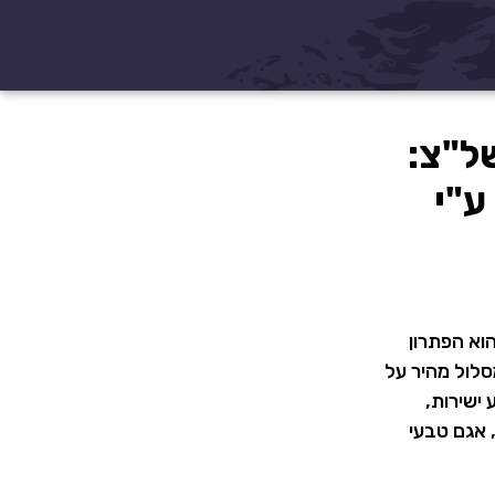
230 ₪ בראשל"צ:
ע"י
וא הפתרון
לול מהיר על
הקרקע ישירות,
חנות מטרו מתוכננות, אגם טבעי