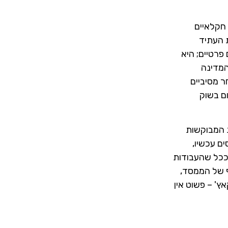
 חקלאיים
ת העתיד
ה בגורמים פרטיים; היא
המדינה
ר מסיביים
ום בשוק
ת המבוקשות
ה. כשאתם נכנסים עכשיו,
כם ככל שהעבודות
ף של הממסד,
' – פשוט אין