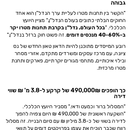
גבוהה
"הקשר בין תחנות מטרו לעליית ערך הנדל"ן הוא אחד
החוקים הבלתי כתובים בעולם הנדל"ן," מציין היועץ
הכלכלי. "
בכל העולם, נדל"ן בקרבת תחנות מטרו יקר
ב-40-60% מנכסים דומים
. זה פשוט חוק ברזל בנדל"ן."
רובע המייסדים מתוכנן להיות הדאון טאון החדש של נס
ציונה, עם מרכז עסקים ומשרדים מתקדם, אזורי מסחר
ובילוי איכותיים, מתחמי מגורים יוקרתיים, פארקים ותחנת
מטרו מרכזית.
כך הופכים 490,000₪ של קרקע ל-3.8 מ' ₪ שווי
דירה
"המסלול ברור וכמעט ודאי," מסביר היועץ הכלכלי.
"
השקעה ראשונית של 490,000 ₪ היום צפויה להפוך
לדירה בשווי של כ-3.8 מיליון ₪ עם סיום הבנייה
. זה מסלול
רווח שכבר הוכיח את עצמו בפרויקטים דומים על תוואי