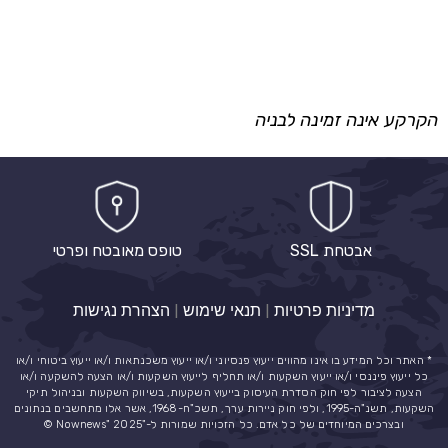
הקרקע אינה זמינה לבניה
אבטחת SSL
טופס מאובטח ופרטי
מדיניות פרטיות
|
תנאי שימוש
|
הצהרת נגישות
* האתר וכל המידע בו אינו מהווים ייעוץ פנסיוני ו/או ייעוץ משכנתאות ו/או ייעוץ ביטוחי ו/או
כל ייעוץ פיננסי ו/או ייעוץ השקעות ו/או תחליף לייעוץ השקעות ו/או הצעה להשקעה ו/או
הצעה לציבור לפי חוק הסדרת העיסוק בייעוץ השקעות, בשיווק השקעות ובניהול תיקי
השקעות, תשנ"ה-1995, ולפי חוק ניירות ערך, תשכ"ח-1968, אשר אלו מתחשבים בנתונים
ובצרכים המיוחדים של כל אדם. כל הזכויות שמורות ל-"Nownews" 2025 ©