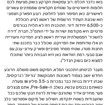
בואו נדבר תכלס: רוב עסקאות הקרקע בשוק מציעות לכם
חלומות תיאורטיים על שטחים חקלאיים שממתינים עשורים
לאישורים. כאן הסיפור הפוך לחלוטין. רובע הפארק הצפוני
הוא שכונת העתיד הרשמית של ראשון לציון, הכוללת
כ-6,500 יחידות דיור. התוכנית הזו לא תלויה בגורמים
פרטיים; היא מקודמת ישירות על ידי הותמ"ל, חברת 'דירה
להשכיר' הממשלתית ועיריית ראשון לציון. המדינה והעירייה
הן אלו שדוחפות את הפרויקט, שכולל כבר בתכנון שתי
תחנות מטרו, שטחי מסחר מסיביים ופארק עירוני ענק עם
אגם טבעי. רמת הוודאות כאן היא הגבוהה ביותר שתוכלו
למצוא כיום בשוק הנדל"ן.
מעבר לביטחון התכנוני המלא, המיקום פשוט מושלם. הרובע
החדש יושב בצמוד לשכונות המבוקשות 'נוריות' ו'נרקיסים',
שבהן דירות בנויות כבר נמכרות ב-3.5 מיליון ₪ ומעלה.
כשאתם נכנסים עכשיו, בשלב ה-Pre-Sale, אתם מנצלים
פער מחירים אדיר שתורגם ישירות לרווח הנקי שלכם ככל
שהעבודות בשטח יתקדמו. השילוב של מיקום אסטרטגי בלב
אזור הביקוש יחד עם כוח דחיפה מטורף של הממסד, הופך